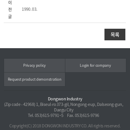
이
1990. 03.
전
글
목록
Privacy policy
Login for company
Request product demonstration
Dongwon Industry
(Zip code - 42968) 1, Biseul-ro 373-gil, Nongong-eup, Dalseong-gun,
Daegu City
Tel. 053)615-9791~5
Fax. 053)615-9796
Copyright(C) 2018 DONGWON INDUSTRY CO. All rights reserved.