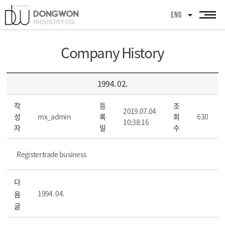
ENG
Company History
1994. 02.
작
등
조
2019.07.04
성
mx_admin
록
회
630
10:38:16
자
일
수
Register trade business
다
1994. 04.
음
글